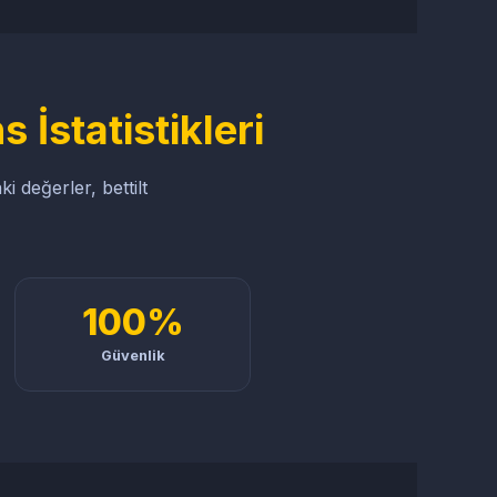
İstatistikleri
 değerler, bettilt
100%
Güvenlik