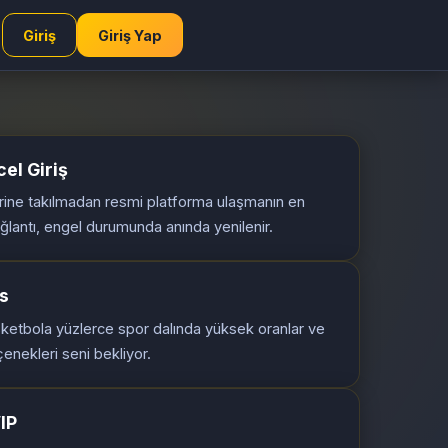
Giriş
Giriş Yap
cel Giriş
erine takılmadan resmi platforma ulaşmanın en
ağlantı, engel durumunda anında yenilenir.
is
ketbola yüzlerce spor dalında yüksek oranlar ve
çenekleri seni bekliyor.
IP