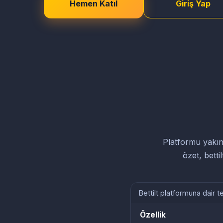
Hemen Katıl
Giriş Yap
Platformu yakın
özet, betti
Bettilt platformuna dair te
Özellik