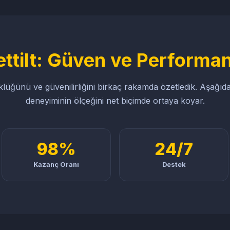
ttilt: Güven ve Performans 
üğünü ve güvenilirliğini birkaç rakamda özetledik. Aşağıdaki
deneyiminin ölçeğini net biçimde ortaya koyar.
98%
24/7
Kazanç Oranı
Destek