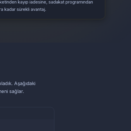
ketinden kayıp iadesine, sadakat programından
ra kadar sürekli avantaj.
ladık. Aşağıdaki
meni sağlar.