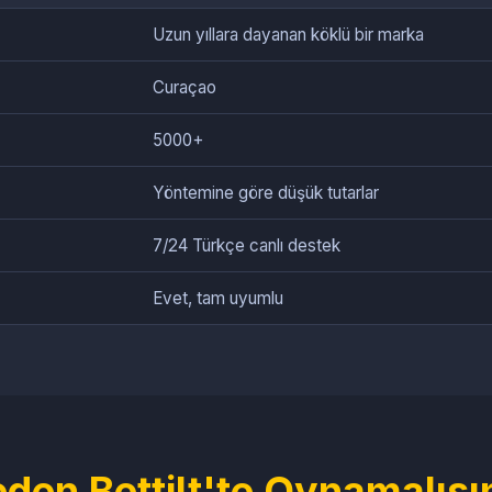
Uzun yıllara dayanan köklü bir marka
Curaçao
5000+
Yöntemine göre düşük tutarlar
7/24 Türkçe canlı destek
Evet, tam uyumlu
den Bettilt'te Oynamalısı