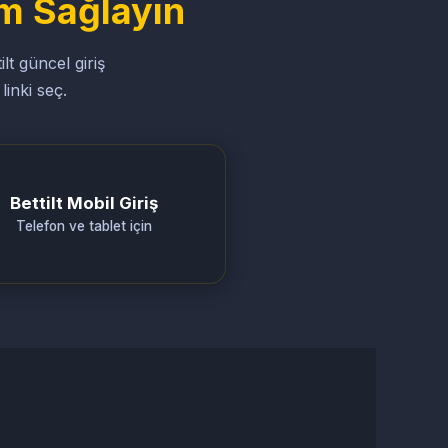
im Sağlayın
t güncel giriş
linki seç.
Bettilt Mobil Giriş
Telefon ve tablet için