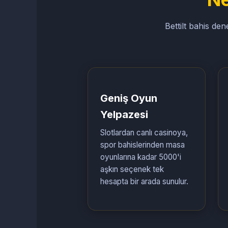
Bettilt bahis de
Geniş Oyun
Yelpazesi
Slotlardan canlı casinoya,
spor bahislerinden masa
oyunlarına kadar 5000'i
aşkın seçenek tek
hesapta bir arada sunulur.