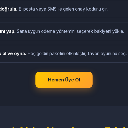
doğrula.
E-posta veya SMS ile gelen onay kodunu gir.
mını yap.
Sana uygun ödeme yöntemini seçerek bakiyeni yükle.
 al ve oyna.
Hoş geldin paketini etkinleştir, favori oyununu seç.
Hemen Üye Ol