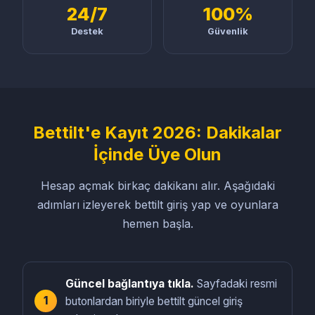
24/7
100%
Destek
Güvenlik
Bettilt'e Kayıt 2026: Dakikalar
İçinde Üye Olun
Hesap açmak birkaç dakikanı alır. Aşağıdaki
adımları izleyerek bettilt giriş yap ve oyunlara
hemen başla.
Güncel bağlantıya tıkla.
Sayfadaki resmi
butonlardan biriyle bettilt güncel giriş