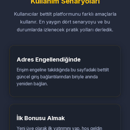
Kullanım Senaryoları
Kullanıcılar bettilt platformunu farklı amaçlarla
kullanır. En yaygın dört senaryoyu ve bu
durumlarda izlenecek pratik yolları derledik.
Adres Engellendiğinde
Erişim engeline takıldığında bu sayfadaki bettilt
güncel giriş bağlantılarından biriyle anında
yeniden bağlan.
İlk Bonusu Almak
Yeni üye olarak ilk yatırımını yap, hoş geldin