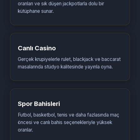
oranları ve sık düşen jackpotlarla dolu bir
kütüphane sunar.
Canlı Casino
Gerçek krupiyelerle rulet, blackjack ve baccarat
masalarında stüdyo kalitesinde yayınla oyna.
Spor Bahisleri
Futbol, basketbol, tenis ve daha fazlasında maç
öncesi ve canlı bahis seçenekleriyle yüksek
oranlar.