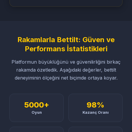
Rakamlarla Bettilt: Güven ve
Performans İstatistikleri
Platformun büyüklüğünü ve güvenilirliğini birkaç
rakamda özetledik. Aşağıdaki değerler, bettilt
deneyiminin ölçeğini net biçimde ortaya koyar.
5000+
98%
Oyun
Kazanç Oranı