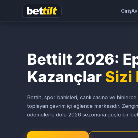
Giriş
Av
Bettilt 2026: E
Kazançlar
Sizi
Bettilt; spor bahisleri, canlı casino ve binlerce
toplayan çevrim içi eğlence markasıdır. Zengin 
ödemelerle dolu 2026 sezonuna güçlü bir bettil