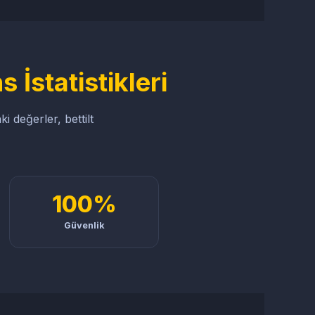
İstatistikleri
 değerler, bettilt
100%
Güvenlik