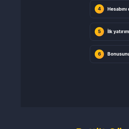
Hesabını 
İlk yatırı
Bonusunu