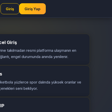
Giriş
Giriş Yap
cel Giriş
erine takılmadan resmi platforma ulaşmanın en
ağlantı, engel durumunda anında yenilenir.
is
ketbola yüzlerce spor dalında yüksek oranlar ve
çenekleri seni bekliyor.
IP