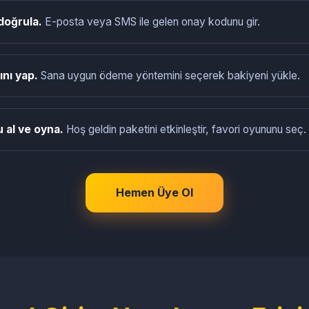
doğrula.
E-posta veya SMS ile gelen onay kodunu gir.
mını yap.
Sana uygun ödeme yöntemini seçerek bakiyeni yükle.
 al ve oyna.
Hoş geldin paketini etkinleştir, favori oyununu seç.
Hemen Üye Ol