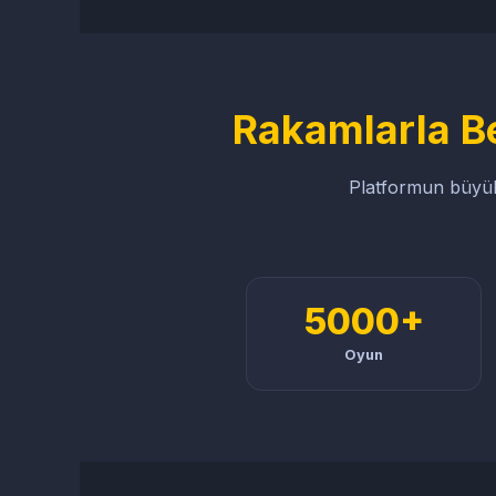
Rakamlarla Be
Platformun büyükl
5000+
Oyun