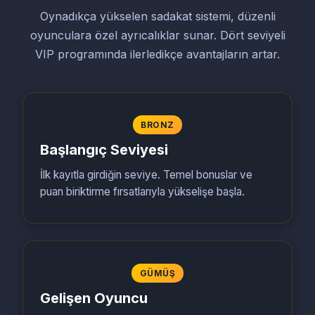
Oynadıkça yükselen sadakat sistemi, düzenli
oyunculara özel ayrıcalıklar sunar. Dört seviyeli
VIP programında ilerledikçe avantajların artar.
BRONZ
Başlangıç Seviyesi
İlk kayıtla girdiğin seviye. Temel bonuslar ve
puan biriktirme fırsatlarıyla yükselişe başla.
GÜMÜŞ
Gelişen Oyuncu