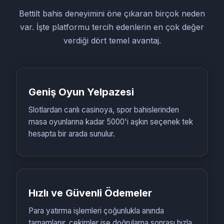
Bettilt bahis deneyimini öne çıkaran birçok neden
var. İşte platformu tercih edenlerin en çok değer
verdiği dört temel avantaj.
Geniş Oyun Yelpazesi
Slotlardan canlı casinoya, spor bahislerinden
masa oyunlarına kadar 5000'i aşkın seçenek tek
hesapta bir arada sunulur.
Hızlı ve Güvenli Ödemeler
Para yatırma işlemleri çoğunlukla anında
tamamlanır, çekimler ise doğrulama sonrası hızla