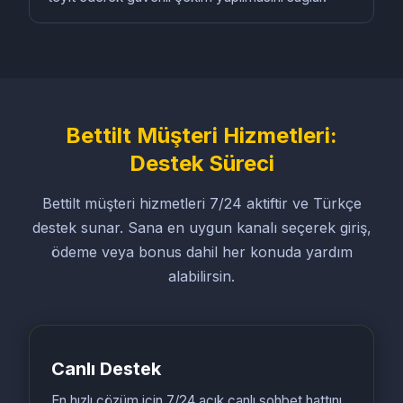
Bettilt Müşteri Hizmetleri:
Destek Süreci
Bettilt müşteri hizmetleri 7/24 aktiftir ve Türkçe
destek sunar. Sana en uygun kanalı seçerek giriş,
ödeme veya bonus dahil her konuda yardım
alabilirsin.
Canlı Destek
En hızlı çözüm için 7/24 açık canlı sohbet hattını