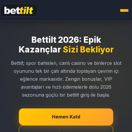
Bettilt 2026: Epik
Kazançlar
Sizi Bekliyor
Bettilt; spor bahisleri, canlı casino ve binlerce slot
oyununu tek bir çatı altında toplayan çevrim içi
eğlence markasıdır. Zengin bonuslar, VIP
avantajları ve hızlı ödemelerle dolu 2026
sezonuna güçlü bir bettilt giriş ile başla.
Hemen Katıl