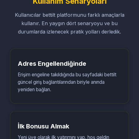
Kullanım Senaryoları
Kullanıcılar bettilt platformunu farklı amaçlarla
kullanır. En yaygın dört senaryoyu ve bu
durumlarda izlenecek pratik yolları derledik.
Adres Engellendiğinde
Erişim engeline takıldığında bu sayfadaki bettilt
güncel giriş bağlantılarından biriyle anında
yeniden bağlan.
İlk Bonusu Almak
Yeni üye olarak ilk yatırımını yap, hoş geldin