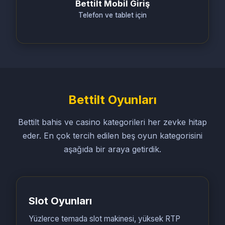
Bettilt Mobil Giriş
Telefon ve tablet için
Bettilt Oyunları
Bettilt bahis ve casino kategorileri her zevke hitap
eder. En çok tercih edilen beş oyun kategorisini
aşağıda bir araya getirdik.
Slot Oyunları
Yüzlerce temada slot makinesi, yüksek RTP