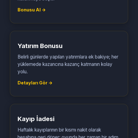
Bonusu Al →
Yatırım Bonusu
Belirli günlerde yapılan yatırımlara ek bakiye; her
yüklemede kazancına kazanç katmanın kolay
yolu.
Detayları Gör →
Kayıp İadesi
Haftalık kayıplarının bir kısmı nakit olarak
hesabına geri döner; oyunda her zaman bir adım