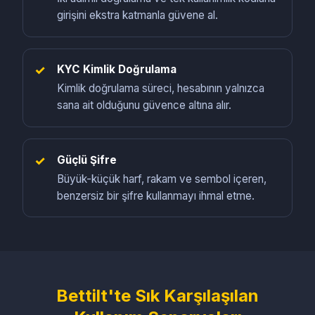
girişini ekstra katmanla güvene al.
KYC Kimlik Doğrulama
Kimlik doğrulama süreci, hesabının yalnızca
sana ait olduğunu güvence altına alır.
Güçlü Şifre
Büyük-küçük harf, rakam ve sembol içeren,
benzersiz bir şifre kullanmayı ihmal etme.
Bettilt'te Sık Karşılaşılan