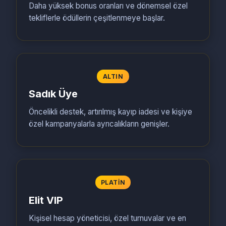
Daha yüksek bonus oranları ve dönemsel özel
tekliflerle ödüllerin çeşitlenmeye başlar.
ALTIN
Sadık Üye
Öncelikli destek, artırılmış kayıp iadesi ve kişiye
özel kampanyalarla ayrıcalıkların genişler.
PLATIN
Elit VIP
Kişisel hesap yöneticisi, özel turnuvalar ve en