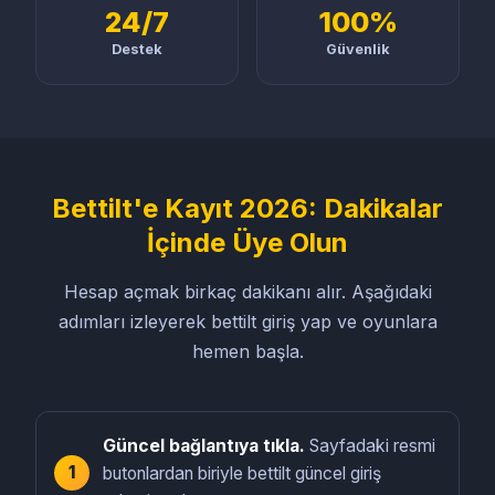
24/7
100%
Destek
Güvenlik
Bettilt'e Kayıt 2026: Dakikalar
İçinde Üye Olun
Hesap açmak birkaç dakikanı alır. Aşağıdaki
adımları izleyerek bettilt giriş yap ve oyunlara
hemen başla.
Güncel bağlantıya tıkla.
Sayfadaki resmi
butonlardan biriyle bettilt güncel giriş