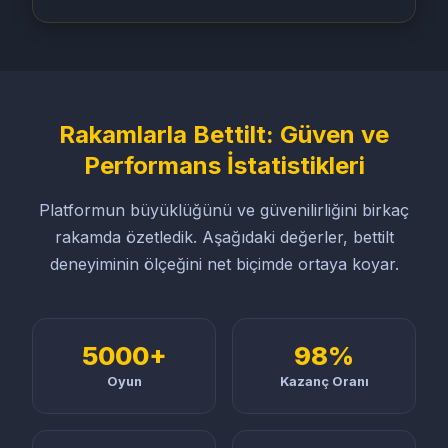
Rakamlarla Bettilt: Güven ve
Performans İstatistikleri
Platformun büyüklüğünü ve güvenilirliğini birkaç
rakamda özetledik. Aşağıdaki değerler, bettilt
deneyiminin ölçeğini net biçimde ortaya koyar.
5000+
98%
Oyun
Kazanç Oranı