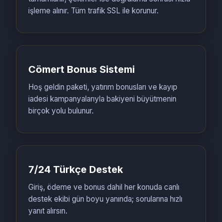
işleme alınır. Tüm trafik SSL ile korunur.
Cömert Bonus Sistemi
Hoş geldin paketi, yatırım bonusları ve kayıp
iadesi kampanyalarıyla bakiyeni büyütmenin
birçok yolu bulunur.
7/24 Türkçe Destek
Giriş, ödeme ve bonus dahil her konuda canlı
destek ekibi gün boyu yanında; sorularına hızlı
yanıt alırsın.