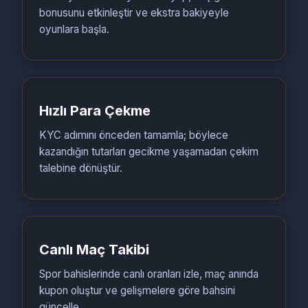
bonusunu etkinleştir ve ekstra bakiyeyle
oyunlara başla.
Hızlı Para Çekme
KYC adımını önceden tamamla; böylece
kazandığın tutarları gecikme yaşamadan çekim
talebine dönüştür.
Canlı Maç Takibi
Spor bahislerinde canlı oranları izle, maç anında
kupon oluştur ve gelişmelere göre bahsini
güncelle.