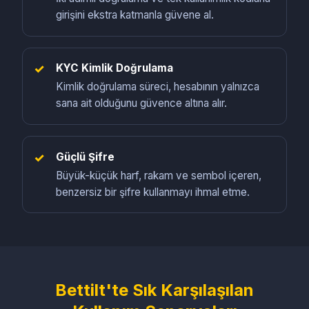
girişini ekstra katmanla güvene al.
KYC Kimlik Doğrulama
Kimlik doğrulama süreci, hesabının yalnızca
sana ait olduğunu güvence altına alır.
Güçlü Şifre
Büyük-küçük harf, rakam ve sembol içeren,
benzersiz bir şifre kullanmayı ihmal etme.
Bettilt'te Sık Karşılaşılan