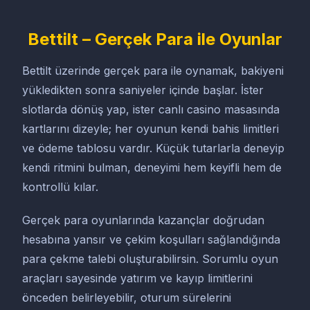
Bettilt – Gerçek Para ile Oyunlar
Bettilt üzerinde gerçek para ile oynamak, bakiyeni
yükledikten sonra saniyeler içinde başlar. İster
slotlarda dönüş yap, ister canlı casino masasında
kartlarını dizeyle; her oyunun kendi bahis limitleri
ve ödeme tablosu vardır. Küçük tutarlarla deneyip
kendi ritmini bulman, deneyimi hem keyifli hem de
kontrollü kılar.
Gerçek para oyunlarında kazançlar doğrudan
hesabına yansır ve çekim koşulları sağlandığında
para çekme talebi oluşturabilirsin. Sorumlu oyun
araçları sayesinde yatırım ve kayıp limitlerini
önceden belirleyebilir, oturum sürelerini