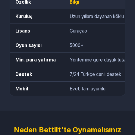
Özellik
Bilgi
Kuruluş
Uzun yıllara dayanan köklü bir 
Lisans
Curaçao
Oyun sayısı
5000+
Min. para yatırma
Yöntemine göre düşük tutarlar
Destek
7/24 Türkçe canlı destek
Mobil
Evet, tam uyumlu
Neden Bettilt'te Oynamalısınız