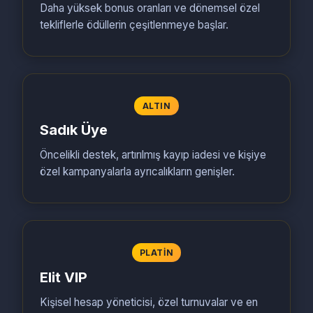
Daha yüksek bonus oranları ve dönemsel özel
tekliflerle ödüllerin çeşitlenmeye başlar.
ALTIN
Sadık Üye
Öncelikli destek, artırılmış kayıp iadesi ve kişiye
özel kampanyalarla ayrıcalıkların genişler.
PLATIN
Elit VIP
Kişisel hesap yöneticisi, özel turnuvalar ve en