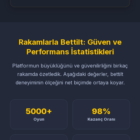
Rakamlarla Bettilt: Güven ve
Performans İstatistikleri
Platformun büyüklüğünü ve güvenilirliğini birkaç
rakamda özetledik. Aşağıdaki değerler, bettilt
deneyiminin ölçeğini net biçimde ortaya koyar.
5000+
98%
Oyun
Kazanç Oranı