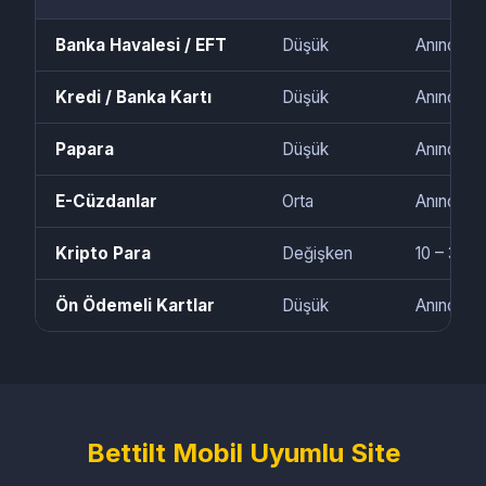
Banka Havalesi / EFT
Düşük
Anında – 
Kredi / Banka Kartı
Düşük
Anında
Papara
Düşük
Anında
E-Cüzdanlar
Orta
Anında – 
Kripto Para
Değişken
10 – 30 d
Ön Ödemeli Kartlar
Düşük
Anında
Bettilt Mobil Uyumlu Site