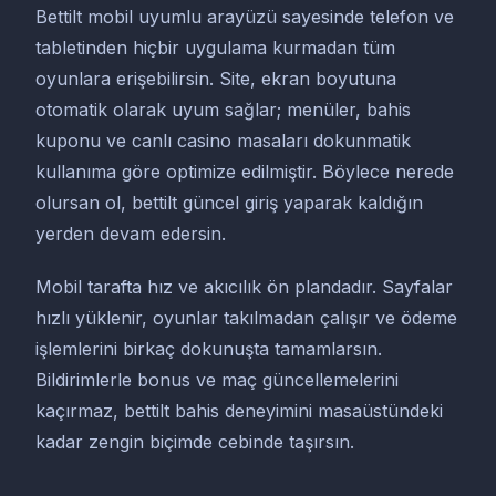
Bettilt mobil uyumlu arayüzü sayesinde telefon ve
tabletinden hiçbir uygulama kurmadan tüm
oyunlara erişebilirsin. Site, ekran boyutuna
otomatik olarak uyum sağlar; menüler, bahis
kuponu ve canlı casino masaları dokunmatik
kullanıma göre optimize edilmiştir. Böylece nerede
olursan ol, bettilt güncel giriş yaparak kaldığın
yerden devam edersin.
Mobil tarafta hız ve akıcılık ön plandadır. Sayfalar
hızlı yüklenir, oyunlar takılmadan çalışır ve ödeme
işlemlerini birkaç dokunuşta tamamlarsın.
Bildirimlerle bonus ve maç güncellemelerini
kaçırmaz, bettilt bahis deneyimini masaüstündeki
kadar zengin biçimde cebinde taşırsın.