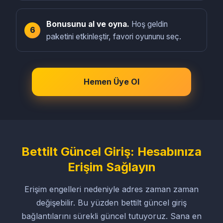
Bonusunu al ve oyna.
Hoş geldin
paketini etkinleştir, favori oyununu seç.
Hemen Üye Ol
Bettilt Güncel Giriş: Hesabınıza
Erişim Sağlayın
Erişim engelleri nedeniyle adres zaman zaman
değişebilir. Bu yüzden bettilt güncel giriş
bağlantılarını sürekli güncel tutuyoruz. Sana en