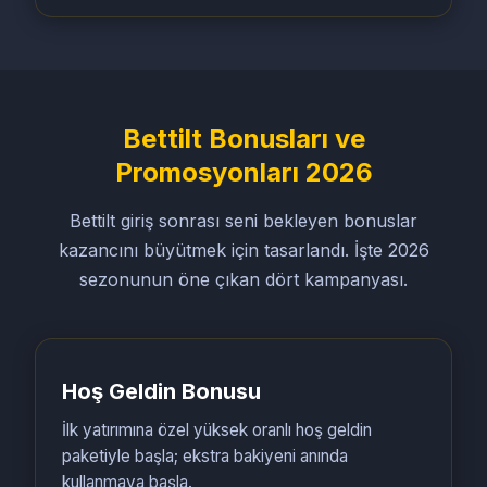
Bettilt Bonusları ve
Promosyonları 2026
Bettilt giriş sonrası seni bekleyen bonuslar
kazancını büyütmek için tasarlandı. İşte 2026
sezonunun öne çıkan dört kampanyası.
Hoş Geldin Bonusu
İlk yatırımına özel yüksek oranlı hoş geldin
paketiyle başla; ekstra bakiyeni anında
kullanmaya başla.