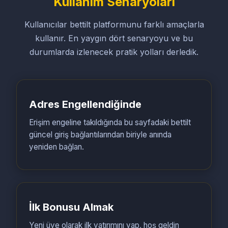
Kullanım Senaryoları
Kullanıcılar bettilt platformunu farklı amaçlarla
kullanır. En yaygın dört senaryoyu ve bu
durumlarda izlenecek pratik yolları derledik.
Adres Engellendiğinde
Erişim engeline takıldığında bu sayfadaki bettilt
güncel giriş bağlantılarından biriyle anında
yeniden bağlan.
İlk Bonusu Almak
Yeni üye olarak ilk yatırımını yap, hoş geldin