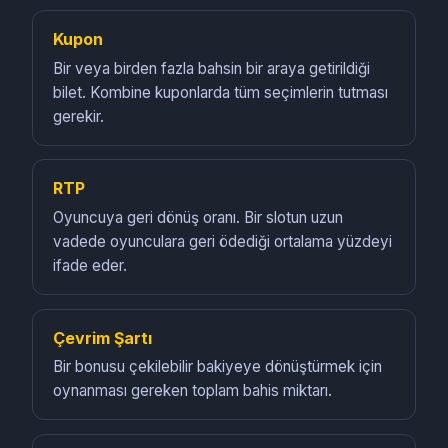
Kupon
Bir veya birden fazla bahsin bir araya getirildiği
bilet. Kombine kuponlarda tüm seçimlerin tutması
gerekir.
RTP
Oyuncuya geri dönüş oranı. Bir slotun uzun
vadede oyunculara geri ödediği ortalama yüzdeyi
ifade eder.
Çevrim Şartı
Bir bonusu çekilebilir bakiyeye dönüştürmek için
oynanması gereken toplam bahis miktarı.