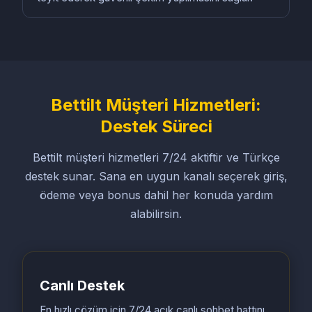
Bettilt Müşteri Hizmetleri:
Destek Süreci
Bettilt müşteri hizmetleri 7/24 aktiftir ve Türkçe
destek sunar. Sana en uygun kanalı seçerek giriş,
ödeme veya bonus dahil her konuda yardım
alabilirsin.
Canlı Destek
En hızlı çözüm için 7/24 açık canlı sohbet hattını