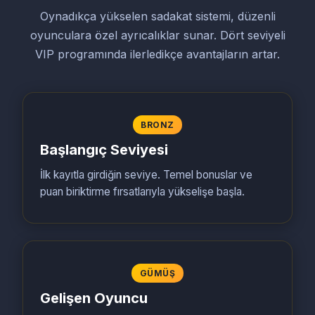
Oynadıkça yükselen sadakat sistemi, düzenli
oyunculara özel ayrıcalıklar sunar. Dört seviyeli
VIP programında ilerledikçe avantajların artar.
BRONZ
Başlangıç Seviyesi
İlk kayıtla girdiğin seviye. Temel bonuslar ve
puan biriktirme fırsatlarıyla yükselişe başla.
GÜMÜŞ
Gelişen Oyuncu