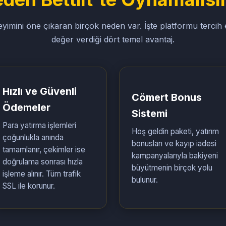
neyimini öne çıkaran birçok neden var. İşte platformu tercih
değer verdiği dört temel avantaj.
Hızlı ve Güvenli
Cömert Bonus
Ödemeler
Sistemi
Para yatırma işlemleri
Hoş geldin paketi, yatırım
çoğunlukla anında
bonusları ve kayıp iadesi
tamamlanır, çekimler ise
kampanyalarıyla bakiyeni
doğrulama sonrası hızla
büyütmenin birçok yolu
işleme alınır. Tüm trafik
bulunur.
SSL ile korunur.