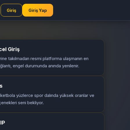
Giriş
Giriş Yap
cel Giriş
erine takılmadan resmi platforma ulaşmanın en
ağlantı, engel durumunda anında yenilenir.
is
ketbola yüzlerce spor dalında yüksek oranlar ve
çenekleri seni bekliyor.
IP