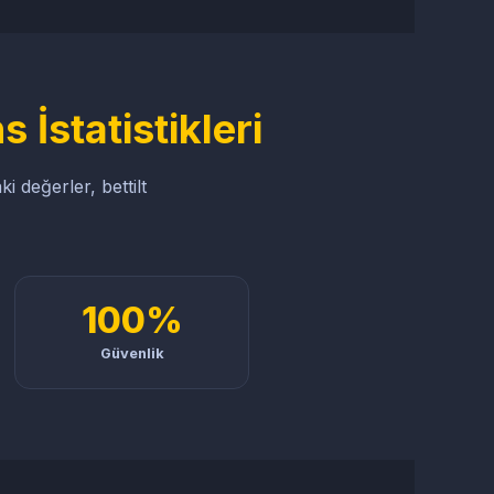
İstatistikleri
 değerler, bettilt
100%
Güvenlik