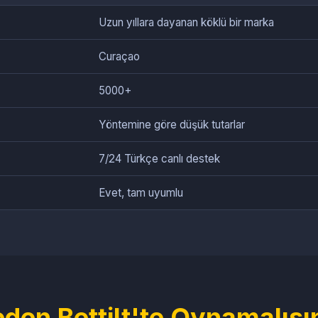
Uzun yıllara dayanan köklü bir marka
Curaçao
5000+
Yöntemine göre düşük tutarlar
7/24 Türkçe canlı destek
Evet, tam uyumlu
den Bettilt'te Oynamalısı