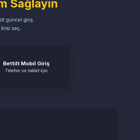
im Sağlayın
t güncel giriş
linki seç.
Bettilt Mobil Giriş
Telefon ve tablet için