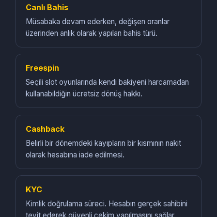
Canlı Bahis
Müsabaka devam ederken, değişen oranlar
üzerinden anlık olarak yapılan bahis türü.
Freespin
Seçili slot oyunlarında kendi bakiyeni harcamadan
kullanabildiğin ücretsiz dönüş hakkı.
Cashback
Belirli bir dönemdeki kayıpların bir kısmının nakit
olarak hesabına iade edilmesi.
KYC
Kimlik doğrulama süreci. Hesabın gerçek sahibini
teyit ederek güvenli çekim yapılmasını sağlar.