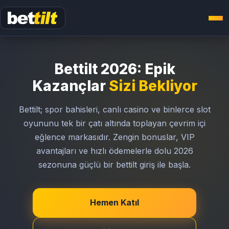
Bettilt 2026: Epik
Kazançlar
Sizi Bekliyor
Bettilt; spor bahisleri, canlı casino ve binlerce slot
oyununu tek bir çatı altında toplayan çevrim içi
eğlence markasıdır. Zengin bonuslar, VIP
avantajları ve hızlı ödemelerle dolu 2026
sezonuna güçlü bir bettilt giriş ile başla.
Hemen Katıl