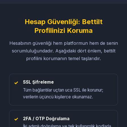
Hesap Güvenliği: Bettilt
Profilinizi Koruma
Hesabının güvenliği hem platformun hem de senin
sorumluluğundadır. Aşağıdaki dört önlem, bettilt
profilini korumanın temel taşlarıdır.
SSL Şifreleme
Tüm bağlantılar uçtan uca SSL ile korunur;
verilerin üçüncü kişilerce okunamaz.
2FA / OTP Doğrulama
İki adımlı doğrulama ve tek kullanımlık kodlarla