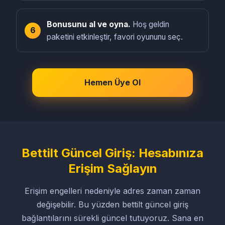
Bonusunu al ve oyna.
Hoş geldin
paketini etkinleştir, favori oyununu seç.
Hemen Üye Ol
Bettilt Güncel Giriş: Hesabınıza
Erişim Sağlayın
Erişim engelleri nedeniyle adres zaman zaman
değişebilir. Bu yüzden bettilt güncel giriş
bağlantılarını sürekli güncel tutuyoruz. Sana en