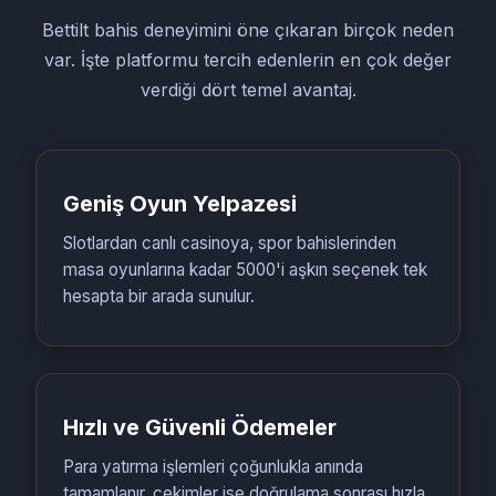
Bettilt bahis deneyimini öne çıkaran birçok neden
var. İşte platformu tercih edenlerin en çok değer
verdiği dört temel avantaj.
Geniş Oyun Yelpazesi
Slotlardan canlı casinoya, spor bahislerinden
masa oyunlarına kadar 5000'i aşkın seçenek tek
hesapta bir arada sunulur.
Hızlı ve Güvenli Ödemeler
Para yatırma işlemleri çoğunlukla anında
tamamlanır, çekimler ise doğrulama sonrası hızla