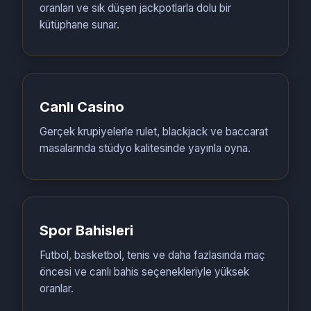
oranları ve sık düşen jackpotlarla dolu bir
kütüphane sunar.
Canlı Casino
Gerçek krupiyelerle rulet, blackjack ve baccarat
masalarında stüdyo kalitesinde yayınla oyna.
Spor Bahisleri
Futbol, basketbol, tenis ve daha fazlasında maç
öncesi ve canlı bahis seçenekleriyle yüksek
oranlar.