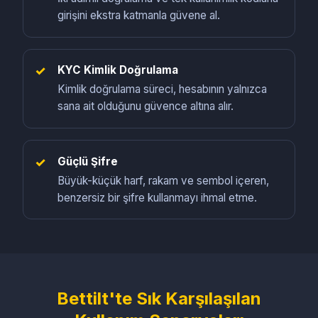
girişini ekstra katmanla güvene al.
KYC Kimlik Doğrulama
Kimlik doğrulama süreci, hesabının yalnızca
sana ait olduğunu güvence altına alır.
Güçlü Şifre
Büyük-küçük harf, rakam ve sembol içeren,
benzersiz bir şifre kullanmayı ihmal etme.
Bettilt'te Sık Karşılaşılan