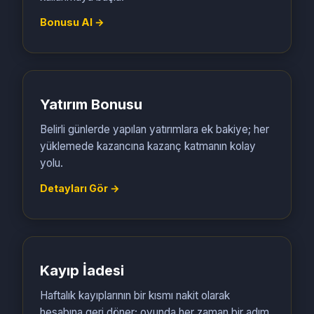
Bonusu Al →
Yatırım Bonusu
Belirli günlerde yapılan yatırımlara ek bakiye; her
yüklemede kazancına kazanç katmanın kolay
yolu.
Detayları Gör →
Kayıp İadesi
Haftalık kayıplarının bir kısmı nakit olarak
hesabına geri döner; oyunda her zaman bir adım