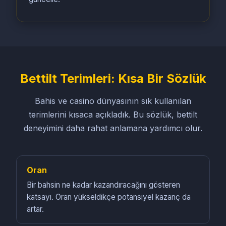
Bettilt Terimleri: Kısa Bir Sözlük
Bahis ve casino dünyasının sık kullanılan
terimlerini kısaca açıkladık. Bu sözlük, bettilt
deneyimini daha rahat anlamana yardımcı olur.
Oran
Bir bahsin ne kadar kazandıracağını gösteren
katsayı. Oran yükseldikçe potansiyel kazanç da
artar.