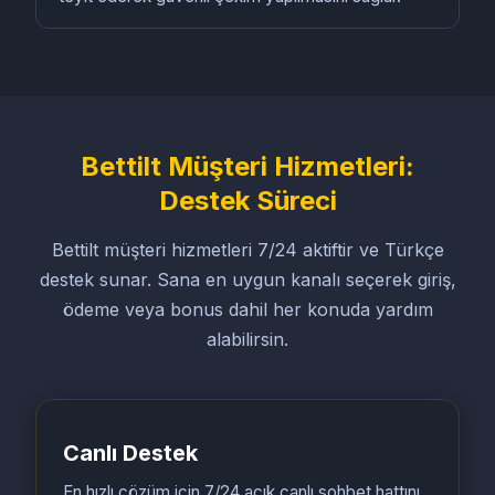
Bettilt Müşteri Hizmetleri:
Destek Süreci
Bettilt müşteri hizmetleri 7/24 aktiftir ve Türkçe
destek sunar. Sana en uygun kanalı seçerek giriş,
ödeme veya bonus dahil her konuda yardım
alabilirsin.
Canlı Destek
En hızlı çözüm için 7/24 açık canlı sohbet hattını