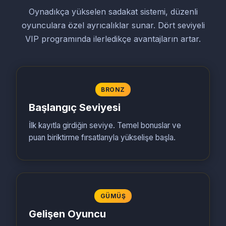
Oynadıkça yükselen sadakat sistemi, düzenli
oyunculara özel ayrıcalıklar sunar. Dört seviyeli
VIP programında ilerledikçe avantajların artar.
BRONZ
Başlangıç Seviyesi
İlk kayıtla girdiğin seviye. Temel bonuslar ve
puan biriktirme fırsatlarıyla yükselişe başla.
GÜMÜŞ
Gelişen Oyuncu