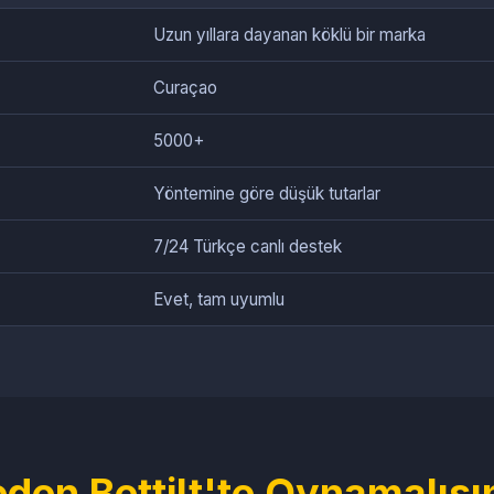
Uzun yıllara dayanan köklü bir marka
Curaçao
5000+
Yöntemine göre düşük tutarlar
7/24 Türkçe canlı destek
Evet, tam uyumlu
den Bettilt'te Oynamalısı