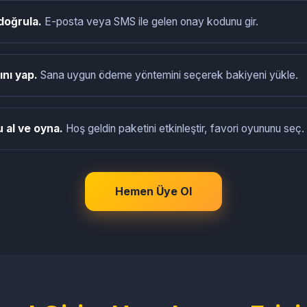
doğrula.
E-posta veya SMS ile gelen onay kodunu gir.
mını yap.
Sana uygun ödeme yöntemini seçerek bakiyeni yükle.
 al ve oyna.
Hoş geldin paketini etkinleştir, favori oyununu seç.
Hemen Üye Ol