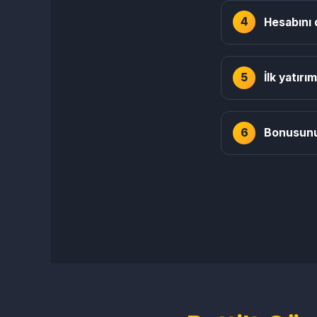
Hesabını 
İlk yatırı
Bonusunu