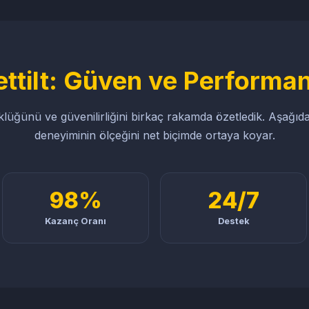
ttilt: Güven ve Performans 
üğünü ve güvenilirliğini birkaç rakamda özetledik. Aşağıdaki
deneyiminin ölçeğini net biçimde ortaya koyar.
98%
24/7
Kazanç Oranı
Destek