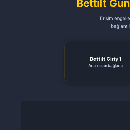
Bettilt Gü
Erişim engell
bağlantıl
Bettilt Giriş 1
Ana resmi bağlantı