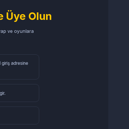
de Üye Olun
 yap ve oyunlara
 giriş adresine
ir.