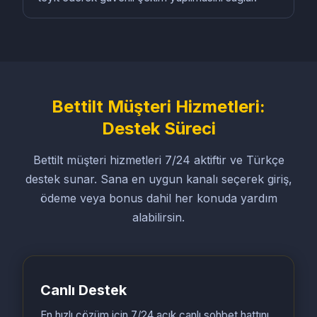
Bettilt Müşteri Hizmetleri:
Destek Süreci
Bettilt müşteri hizmetleri 7/24 aktiftir ve Türkçe
destek sunar. Sana en uygun kanalı seçerek giriş,
ödeme veya bonus dahil her konuda yardım
alabilirsin.
Canlı Destek
En hızlı çözüm için 7/24 açık canlı sohbet hattını