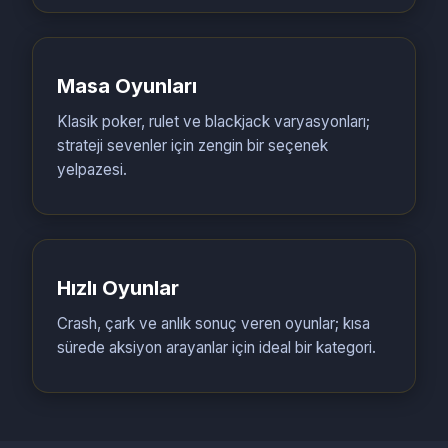
Masa Oyunları
Klasik poker, rulet ve blackjack varyasyonları;
strateji sevenler için zengin bir seçenek
yelpazesi.
Hızlı Oyunlar
Crash, çark ve anlık sonuç veren oyunlar; kısa
sürede aksiyon arayanlar için ideal bir kategori.