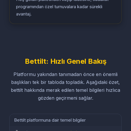
programından özel turnuvalara kadar sürekli
avantaj.
Bettilt: Hızlı Genel Bakış
Platformu yakından tanımadan önce en önemli
başlıkları tek bir tabloda topladık. Aşağıdaki özet,
bettilt hakkında merak edilen temel bilgileri hızlıca
gözden geçirmeni sağlar.
Bettilt platformuna dair temel bilgiler