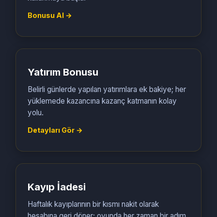
Bonusu Al →
Yatırım Bonusu
Belirli günlerde yapılan yatırımlara ek bakiye; her
yüklemede kazancına kazanç katmanın kolay
yolu.
Detayları Gör →
Kayıp İadesi
Haftalık kayıplarının bir kısmı nakit olarak
hesabına geri döner; oyunda her zaman bir adım