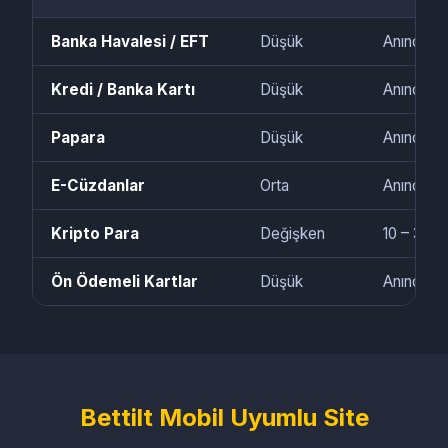
Banka Havalesi / EFT
Düşük
Anında – 
Kredi / Banka Kartı
Düşük
Anında
Papara
Düşük
Anında
E-Cüzdanlar
Orta
Anında – 
Kripto Para
Değişken
10 – 30 d
Ön Ödemeli Kartlar
Düşük
Anında
Bettilt Mobil Uyumlu Site