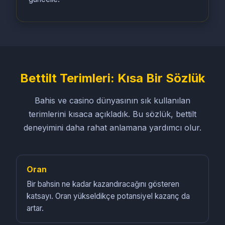
Bettilt Terimleri: Kısa Bir Sözlük
Bahis ve casino dünyasının sık kullanılan
terimlerini kısaca açıkladık. Bu sözlük, bettilt
deneyimini daha rahat anlamana yardımcı olur.
Oran
Bir bahsin ne kadar kazandıracağını gösteren
katsayı. Oran yükseldikçe potansiyel kazanç da
artar.