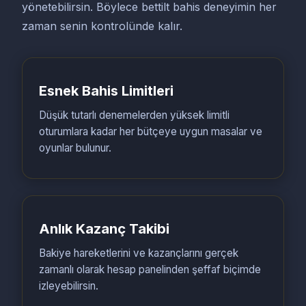
yönetebilirsin. Böylece bettilt bahis deneyimin her
zaman senin kontrolünde kalır.
Esnek Bahis Limitleri
Düşük tutarlı denemelerden yüksek limitli
oturumlara kadar her bütçeye uygun masalar ve
oyunlar bulunur.
Anlık Kazanç Takibi
Bakiye hareketlerini ve kazançlarını gerçek
zamanlı olarak hesap panelinden şeffaf biçimde
izleyebilirsin.