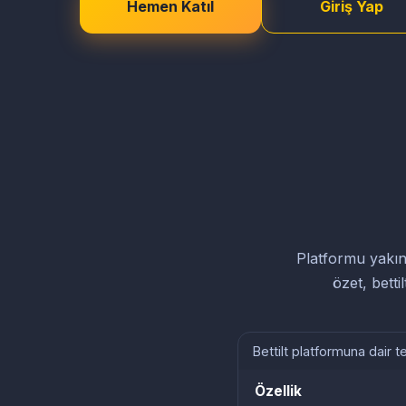
Hemen Katıl
Giriş Yap
Platformu yakın
özet, betti
Bettilt platformuna dair te
Özellik