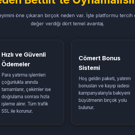
neyimini öne çıkaran birçok neden var. İşte platformu tercih
değer verdiği dört temel avantaj.
Hızlı ve Güvenli
Cömert Bonus
Ödemeler
Sistemi
Para yatırma işlemleri
Hoş geldin paketi, yatırım
çoğunlukla anında
bonusları ve kayıp iadesi
tamamlanır, çekimler ise
kampanyalarıyla bakiyeni
doğrulama sonrası hızla
büyütmenin birçok yolu
işleme alınır. Tüm trafik
bulunur.
SSL ile korunur.