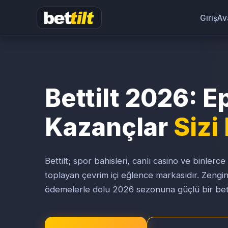
Giriş
Av
Bettilt 2026: E
Kazançlar
Sizi
Bettilt; spor bahisleri, canlı casino ve binlerce
toplayan çevrim içi eğlence markasıdır. Zengin 
ödemelerle dolu 2026 sezonuna güçlü bir bettil