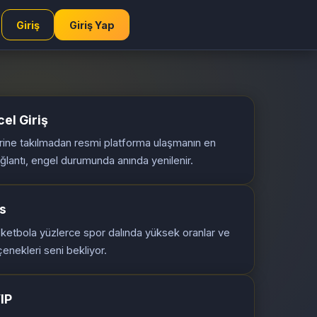
Giriş
Giriş Yap
cel Giriş
erine takılmadan resmi platforma ulaşmanın en
ağlantı, engel durumunda anında yenilenir.
is
ketbola yüzlerce spor dalında yüksek oranlar ve
çenekleri seni bekliyor.
IP