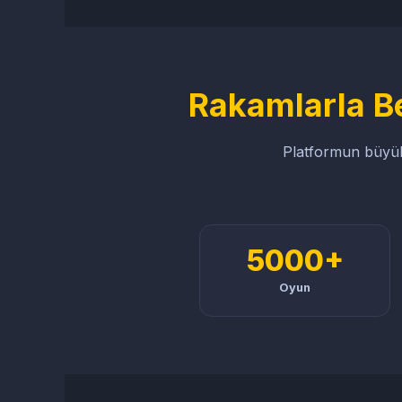
Rakamlarla Be
Platformun büyükl
5000+
Oyun