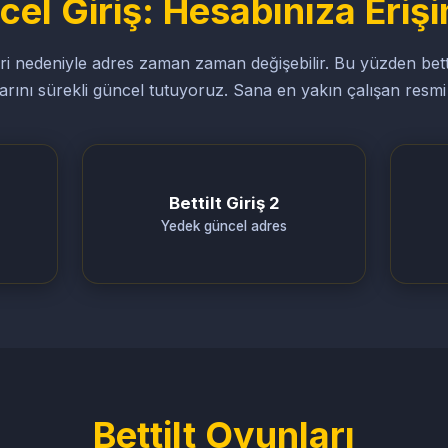
ncel Giriş: Hesabınıza Eriş
eri nedeniyle adres zaman zaman değişebilir. Bu yüzden bettil
arını sürekli güncel tutuyoruz. Sana en yakın çalışan resmi 
Bettilt Giriş 2
Yedek güncel adres
Bettilt Oyunları