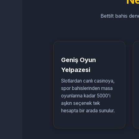
Bettilt bahis de
Geniş Oyun
Yelpazesi
Slotlardan canlı casinoya,
spor bahislerinden masa
oyunlarına kadar 5000'i
aşkın seçenek tek
hesapta bir arada sunulur.