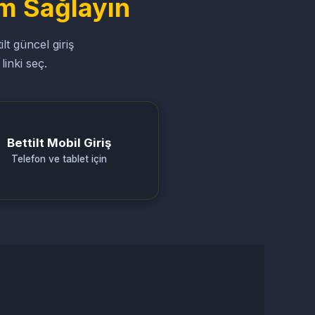
im Sağlayın
t güncel giriş
linki seç.
Bettilt Mobil Giriş
Telefon ve tablet için