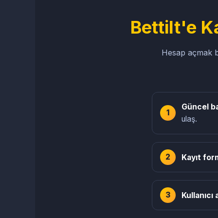
Bettilt'e 
Hesap açmak bir
Güncel ba
ulaş.
Kayıt for
Kullanıcı 