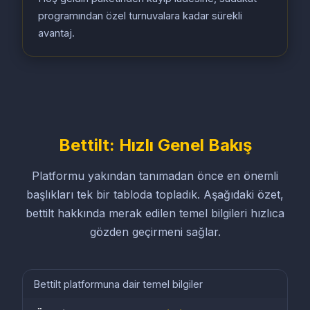
programından özel turnuvalara kadar sürekli
avantaj.
Bettilt: Hızlı Genel Bakış
Platformu yakından tanımadan önce en önemli
başlıkları tek bir tabloda topladık. Aşağıdaki özet,
bettilt hakkında merak edilen temel bilgileri hızlıca
gözden geçirmeni sağlar.
Bettilt platformuna dair temel bilgiler