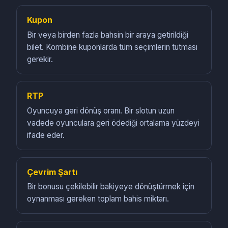
Kupon
Bir veya birden fazla bahsin bir araya getirildiği
bilet. Kombine kuponlarda tüm seçimlerin tutması
gerekir.
RTP
Oyuncuya geri dönüş oranı. Bir slotun uzun
vadede oyunculara geri ödediği ortalama yüzdeyi
ifade eder.
Çevrim Şartı
Bir bonusu çekilebilir bakiyeye dönüştürmek için
oynanması gereken toplam bahis miktarı.