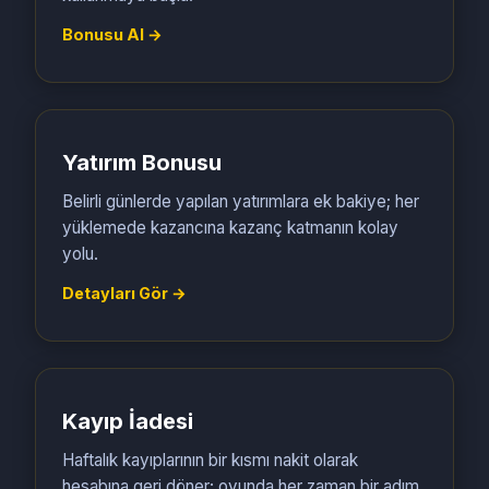
Bonusu Al →
Yatırım Bonusu
Belirli günlerde yapılan yatırımlara ek bakiye; her
yüklemede kazancına kazanç katmanın kolay
yolu.
Detayları Gör →
Kayıp İadesi
Haftalık kayıplarının bir kısmı nakit olarak
hesabına geri döner; oyunda her zaman bir adım