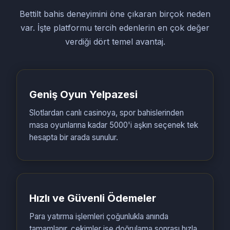
Bettilt bahis deneyimini öne çıkaran birçok neden
var. İşte platformu tercih edenlerin en çok değer
verdiği dört temel avantaj.
Geniş Oyun Yelpazesi
Slotlardan canlı casinoya, spor bahislerinden
masa oyunlarına kadar 5000'i aşkın seçenek tek
hesapta bir arada sunulur.
Hızlı ve Güvenli Ödemeler
Para yatırma işlemleri çoğunlukla anında
tamamlanır, çekimler ise doğrulama sonrası hızla