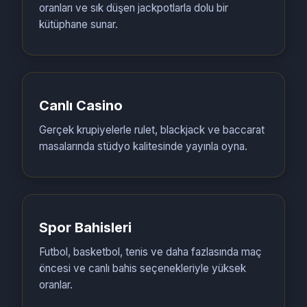
oranları ve sık düşen jackpotlarla dolu bir
kütüphane sunar.
Canlı Casino
Gerçek krupiyelerle rulet, blackjack ve baccarat
masalarında stüdyo kalitesinde yayınla oyna.
Spor Bahisleri
Futbol, basketbol, tenis ve daha fazlasında maç
öncesi ve canlı bahis seçenekleriyle yüksek
oranlar.