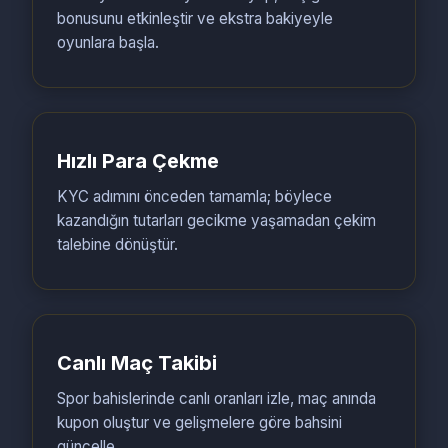
bonusunu etkinleştir ve ekstra bakiyeyle
oyunlara başla.
Hızlı Para Çekme
KYC adımını önceden tamamla; böylece
kazandığın tutarları gecikme yaşamadan çekim
talebine dönüştür.
Canlı Maç Takibi
Spor bahislerinde canlı oranları izle, maç anında
kupon oluştur ve gelişmelere göre bahsini
güncelle.