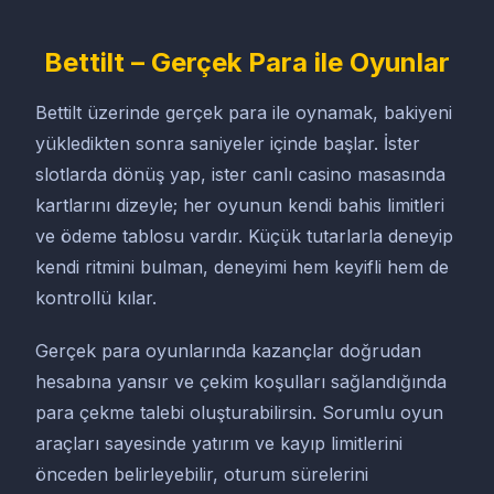
Bettilt – Gerçek Para ile Oyunlar
Bettilt üzerinde gerçek para ile oynamak, bakiyeni
yükledikten sonra saniyeler içinde başlar. İster
slotlarda dönüş yap, ister canlı casino masasında
kartlarını dizeyle; her oyunun kendi bahis limitleri
ve ödeme tablosu vardır. Küçük tutarlarla deneyip
kendi ritmini bulman, deneyimi hem keyifli hem de
kontrollü kılar.
Gerçek para oyunlarında kazançlar doğrudan
hesabına yansır ve çekim koşulları sağlandığında
para çekme talebi oluşturabilirsin. Sorumlu oyun
araçları sayesinde yatırım ve kayıp limitlerini
önceden belirleyebilir, oturum sürelerini