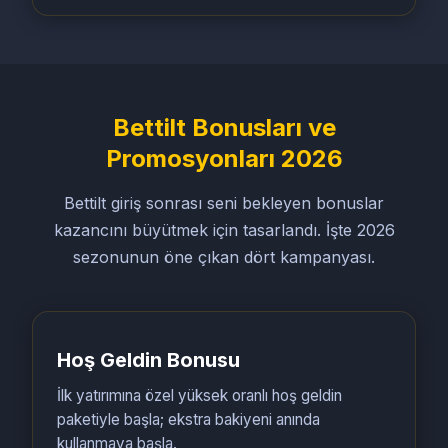
Bettilt Bonusları ve
Promosyonları 2026
Bettilt giriş sonrası seni bekleyen bonuslar
kazancını büyütmek için tasarlandı. İşte 2026
sezonunun öne çıkan dört kampanyası.
Hoş Geldin Bonusu
İlk yatırımına özel yüksek oranlı hoş geldin
paketiyle başla; ekstra bakiyeni anında
kullanmaya başla.