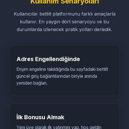
Kullanım Senaryoları
Kullanıcılar bettilt platformunu farklı amaçlarla
kullanır. En yaygın dört senaryoyu ve bu
durumlarda izlenecek pratik yolları derledik.
Adres Engellendiğinde
Erişim engeline takıldığında bu sayfadaki bettilt
güncel giriş bağlantılarından biriyle anında
yeniden bağlan.
İlk Bonusu Almak
Yeni üye olarak ilk yatırımını yap, hoş geldin