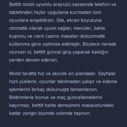
Bettilt mobil uyumlu arayüzü sayesinde telefon ve
tabletinden hiçbir uygulama kurmadan tüm
oyunlara erişebilirsin. Site, ekran boyutuna
otomatik olarak uyum sağlar; menüler, bahis
kuponu ve canlı casino masaları dokunmatik
kullanıma göre optimize edilmiştir. Böylece nerede
olursan ol, bettilt güncel giriş yaparak kaldığın
yerden devam edersin.
Mobil tarafta hız ve akıcılık ön plandadır. Sayfalar
hızlı yüklenir, oyunlar takılmadan çalışır ve ödeme
işlemlerini birkaç dokunuşta tamamlarsın.
Bildirimlerle bonus ve maç güncellemelerini
kaçırmaz, bettilt bahis deneyimini masaüstündeki
kadar zengin biçimde cebinde taşırsın.