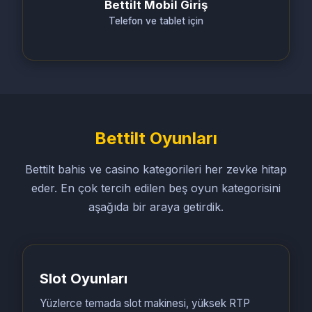
Bettilt Mobil Giriş
Telefon ve tablet için
Bettilt Oyunları
Bettilt bahis ve casino kategorileri her zevke hitap
eder. En çok tercih edilen beş oyun kategorisini
aşağıda bir araya getirdik.
Slot Oyunları
Yüzlerce temada slot makinesi, yüksek RTP