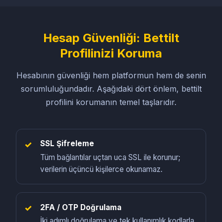
Hesap Güvenliği: Bettilt
Profilinizi Koruma
Hesabının güvenliği hem platformun hem de senin
sorumluluğundadır. Aşağıdaki dört önlem, bettilt
profilini korumanın temel taşlarıdır.
SSL Şifreleme
Tüm bağlantılar uçtan uca SSL ile korunur;
verilerin üçüncü kişilerce okunamaz.
2FA / OTP Doğrulama
İki adımlı doğrulama ve tek kullanımlık kodlarla