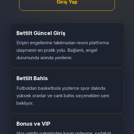
Giriş Yap
Bettilt Güncel Giriş
Erişim engellerine takılmadan resmi platforma
ulaşmanın en pratik yolu. Bağlantı, engel
durumunda anında yenilenir.
Bettilt Bahis
Futboldan basketbola yüzlerce spor dalında
yüksek oranlar ve canlı bahis seçenekleri seni
bekliyor.
Bonus ve VIP
Hoş geldin paketinden kayıp iadesine, sadakat