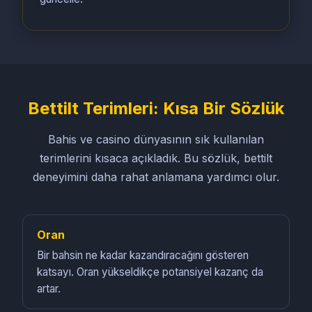
Bettilt Terimleri: Kısa Bir Sözlük
Bahis ve casino dünyasının sık kullanılan
terimlerini kısaca açıkladık. Bu sözlük, bettilt
deneyimini daha rahat anlamana yardımcı olur.
Oran
Bir bahsin ne kadar kazandıracağını gösteren
katsayı. Oran yükseldikçe potansiyel kazanç da
artar.