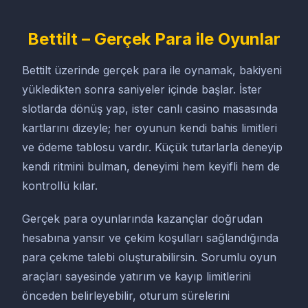
Bettilt – Gerçek Para ile Oyunlar
Bettilt üzerinde gerçek para ile oynamak, bakiyeni
yükledikten sonra saniyeler içinde başlar. İster
slotlarda dönüş yap, ister canlı casino masasında
kartlarını dizeyle; her oyunun kendi bahis limitleri
ve ödeme tablosu vardır. Küçük tutarlarla deneyip
kendi ritmini bulman, deneyimi hem keyifli hem de
kontrollü kılar.
Gerçek para oyunlarında kazançlar doğrudan
hesabına yansır ve çekim koşulları sağlandığında
para çekme talebi oluşturabilirsin. Sorumlu oyun
araçları sayesinde yatırım ve kayıp limitlerini
önceden belirleyebilir, oturum sürelerini