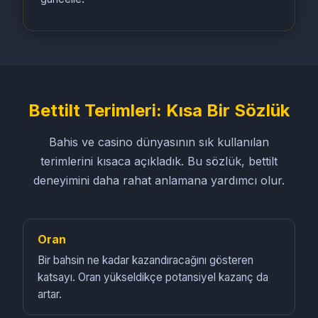
Bettilt Terimleri: Kısa Bir Sözlük
Bahis ve casino dünyasının sık kullanılan
terimlerini kısaca açıkladık. Bu sözlük, bettilt
deneyimini daha rahat anlamana yardımcı olur.
Oran
Bir bahsin ne kadar kazandıracağını gösteren
katsayı. Oran yükseldikçe potansiyel kazanç da
artar.