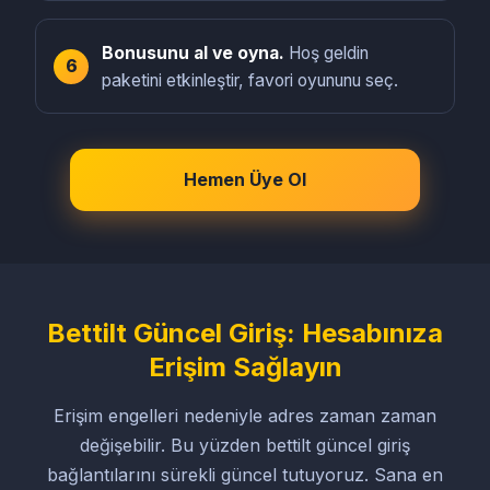
Bonusunu al ve oyna.
Hoş geldin
paketini etkinleştir, favori oyununu seç.
Hemen Üye Ol
Bettilt Güncel Giriş: Hesabınıza
Erişim Sağlayın
Erişim engelleri nedeniyle adres zaman zaman
değişebilir. Bu yüzden bettilt güncel giriş
bağlantılarını sürekli güncel tutuyoruz. Sana en