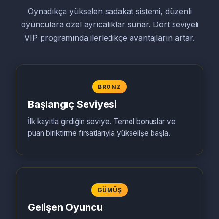
Oynadıkça yükselen sadakat sistemi, düzenli
oyunculara özel ayrıcalıklar sunar. Dört seviyeli
VIP programında ilerledikçe avantajların artar.
BRONZ
Başlangıç Seviyesi
İlk kayıtla girdiğin seviye. Temel bonuslar ve
puan biriktirme fırsatlarıyla yükselişe başla.
GÜMÜŞ
Gelişen Oyuncu