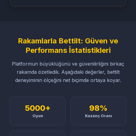
Rakamlarla Bettilt: Güven ve
Performans İstatistikleri
Platformun büyüklüğünü ve güvenilirliğini birkaç
rakamda özetledik. Aşağıdaki değerler, bettilt
deneyiminin ölçeğini net biçimde ortaya koyar.
5000+
98%
Oyun
Kazanç Oranı