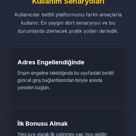
Kullanım Senaryoları
Kullanıcılar bettilt platformunu farklı amaçlarla
kullanır. En yaygın dört senaryoyu ve bu
durumlarda izlenecek pratik yolları derledik.
Adres Engellendiğinde
Erişim engeline takıldığında bu sayfadaki bettilt
güncel giriş bağlantılarından biriyle anında
yeniden bağlan.
İlk Bonusu Almak
Yeni üye olarak ilk yatırımını yap, hoş geldin