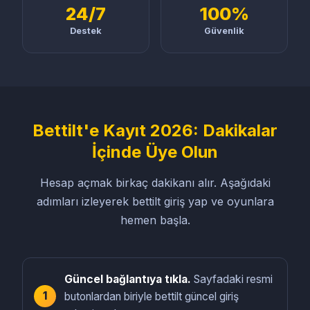
24/7
100%
Destek
Güvenlik
Bettilt'e Kayıt 2026: Dakikalar
İçinde Üye Olun
Hesap açmak birkaç dakikanı alır. Aşağıdaki
adımları izleyerek bettilt giriş yap ve oyunlara
hemen başla.
Güncel bağlantıya tıkla.
Sayfadaki resmi
butonlardan biriyle bettilt güncel giriş