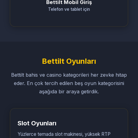
Bettilt Mobil Giriş
Telefon ve tablet için
Bettilt Oyunları
Bettilt bahis ve casino kategorileri her zevke hitap
eder. En çok tercih edilen beş oyun kategorisini
aşağıda bir araya getirdik.
Slot Oyunları
Yüzlerce temada slot makinesi, yüksek RTP