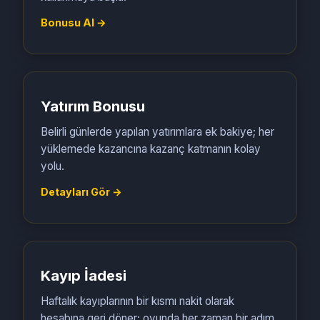
Bonusu Al →
Yatırım Bonusu
Belirli günlerde yapılan yatırımlara ek bakiye; her
yüklemede kazancına kazanç katmanın kolay
yolu.
Detayları Gör →
Kayıp İadesi
Haftalık kayıplarının bir kısmı nakit olarak
hesabına geri döner; oyunda her zaman bir adım