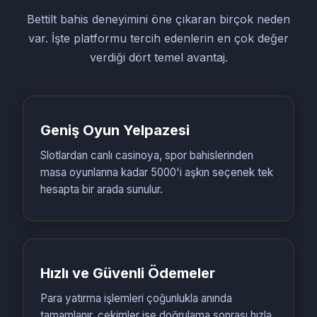
Bettilt bahis deneyimini öne çıkaran birçok neden
var. İşte platformu tercih edenlerin en çok değer
verdiği dört temel avantaj.
Geniş Oyun Yelpazesi
Slotlardan canlı casinoya, spor bahislerinden
masa oyunlarına kadar 5000'i aşkın seçenek tek
hesapta bir arada sunulur.
Hızlı ve Güvenli Ödemeler
Para yatırma işlemleri çoğunlukla anında
tamamlanır, çekimler ise doğrulama sonrası hızla