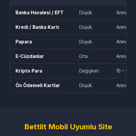
Banka Havalesi / EFT
Düşük
Anında – 
Kredi / Banka Kartı
Düşük
Anında
Papara
Düşük
Anında
E-Cüzdanlar
Orta
Anında – 
Kripto Para
Değişken
10 – 30 d
Ön Ödemeli Kartlar
Düşük
Anında
Bettilt Mobil Uyumlu Site