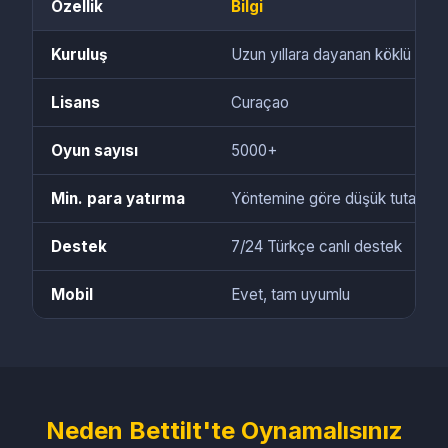
Özellik
Bilgi
Kuruluş
Uzun yıllara dayanan köklü bir 
Lisans
Curaçao
Oyun sayısı
5000+
Min. para yatırma
Yöntemine göre düşük tutarlar
Destek
7/24 Türkçe canlı destek
Mobil
Evet, tam uyumlu
Neden Bettilt'te Oynamalısınız