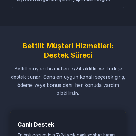
Bettilt Müşteri Hizmetleri:
Destek Süreci
Bettilt müşteri hizmetleri 7/24 aktiftir ve Türkçe
destek sunar. Sana en uygun kanalı seçerek giriş,
ödeme veya bonus dahil her konuda yardım
alabilirsin.
Canlı Destek
En hızlı çözüm için 7/24 açık canlı sohbet hattını