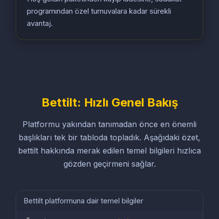
programından özel turnuvalara kadar sürekli
avantaj.
Bettilt: Hızlı Genel Bakış
Platformu yakından tanımadan önce en önemli
başlıkları tek bir tabloda topladık. Aşağıdaki özet,
bettilt hakkında merak edilen temel bilgileri hızlıca
gözden geçirmeni sağlar.
Bettilt platformuna dair temel bilgiler