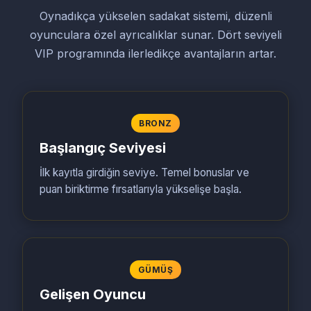
Oynadıkça yükselen sadakat sistemi, düzenli
oyunculara özel ayrıcalıklar sunar. Dört seviyeli
VIP programında ilerledikçe avantajların artar.
BRONZ
Başlangıç Seviyesi
İlk kayıtla girdiğin seviye. Temel bonuslar ve
puan biriktirme fırsatlarıyla yükselişe başla.
GÜMÜŞ
Gelişen Oyuncu