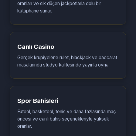
oranları ve sık düşen jackpotlarla dolu bir
kütüphane sunar.
Canlı Casino
Gerçek krupiyelerle rulet, blackjack ve baccarat
masalarında stüdyo kalitesinde yayınla oyna.
Spor Bahisleri
Futbol, basketbol, tenis ve daha fazlasında maç
öncesi ve canlı bahis seçenekleriyle yüksek
oranlar.