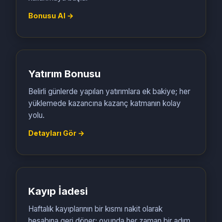
Bonusu Al →
Yatırım Bonusu
Belirli günlerde yapılan yatırımlara ek bakiye; her
yüklemede kazancına kazanç katmanın kolay
yolu.
Detayları Gör →
Kayıp İadesi
Haftalık kayıplarının bir kısmı nakit olarak
hesabına geri döner; oyunda her zaman bir adım