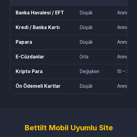
Banka Havalesi / EFT
Düşük
Anında – 
Kredi / Banka Kartı
Düşük
Anında
Papara
Düşük
Anında
E-Cüzdanlar
Orta
Anında – 
Kripto Para
Değişken
10 – 30 d
Ön Ödemeli Kartlar
Düşük
Anında
Bettilt Mobil Uyumlu Site