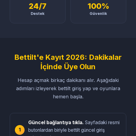
24/7
100%
Destek
Güvenlik
Bettilt'e Kayıt 2026: Dakikalar
İçinde Üye Olun
Hesap açmak birkaç dakikanı alır. Aşağıdaki
adımları izleyerek bettilt giriş yap ve oyunlara
hemen başla.
Güncel bağlantıya tıkla.
Sayfadaki resmi
butonlardan biriyle bettilt güncel giriş