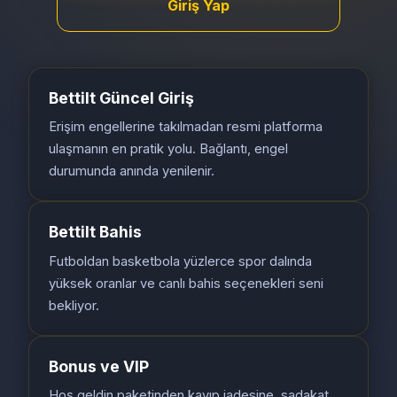
Giriş Yap
Bettilt Güncel Giriş
Erişim engellerine takılmadan resmi platforma
ulaşmanın en pratik yolu. Bağlantı, engel
durumunda anında yenilenir.
Bettilt Bahis
Futboldan basketbola yüzlerce spor dalında
yüksek oranlar ve canlı bahis seçenekleri seni
bekliyor.
Bonus ve VIP
Hoş geldin paketinden kayıp iadesine, sadakat