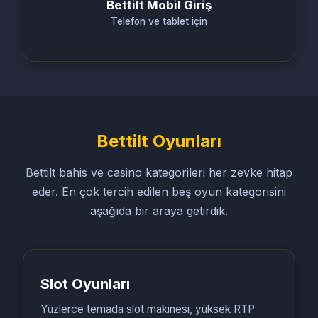
Bettilt Mobil Giriş
Telefon ve tablet için
Bettilt Oyunları
Bettilt bahis ve casino kategorileri her zevke hitap
eder. En çok tercih edilen beş oyun kategorisini
aşağıda bir araya getirdik.
Slot Oyunları
Yüzlerce temada slot makinesi, yüksek RTP