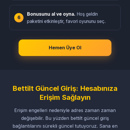
Bonusunu al ve oyna.
Hoş geldin
paketini etkinleştir, favori oyununu seç.
Hemen Üye Ol
Bettilt Güncel Giriş: Hesabınıza
Erişim Sağlayın
Erişim engelleri nedeniyle adres zaman zaman
değişebilir. Bu yüzden bettilt güncel giriş
bağlantılarını sürekli güncel tutuyoruz. Sana en