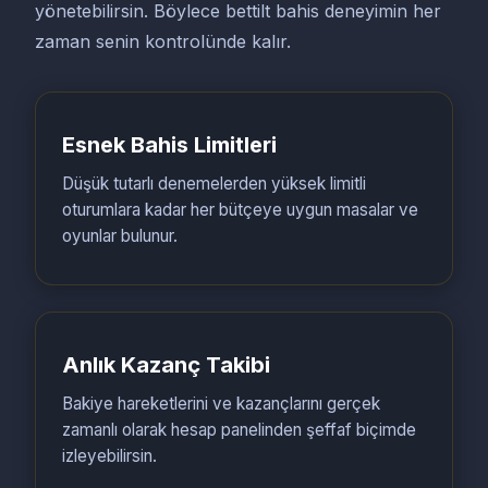
yönetebilirsin. Böylece bettilt bahis deneyimin her
zaman senin kontrolünde kalır.
Esnek Bahis Limitleri
Düşük tutarlı denemelerden yüksek limitli
oturumlara kadar her bütçeye uygun masalar ve
oyunlar bulunur.
Anlık Kazanç Takibi
Bakiye hareketlerini ve kazançlarını gerçek
zamanlı olarak hesap panelinden şeffaf biçimde
izleyebilirsin.