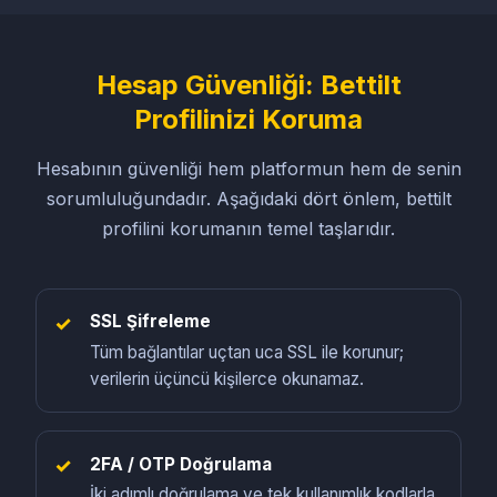
Hesap Güvenliği: Bettilt
Profilinizi Koruma
Hesabının güvenliği hem platformun hem de senin
sorumluluğundadır. Aşağıdaki dört önlem, bettilt
profilini korumanın temel taşlarıdır.
SSL Şifreleme
Tüm bağlantılar uçtan uca SSL ile korunur;
verilerin üçüncü kişilerce okunamaz.
2FA / OTP Doğrulama
İki adımlı doğrulama ve tek kullanımlık kodlarla