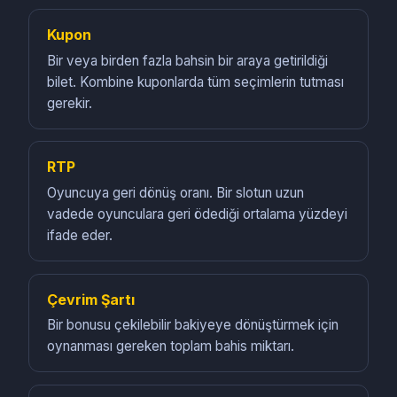
Kupon
Bir veya birden fazla bahsin bir araya getirildiği
bilet. Kombine kuponlarda tüm seçimlerin tutması
gerekir.
RTP
Oyuncuya geri dönüş oranı. Bir slotun uzun
vadede oyunculara geri ödediği ortalama yüzdeyi
ifade eder.
Çevrim Şartı
Bir bonusu çekilebilir bakiyeye dönüştürmek için
oynanması gereken toplam bahis miktarı.