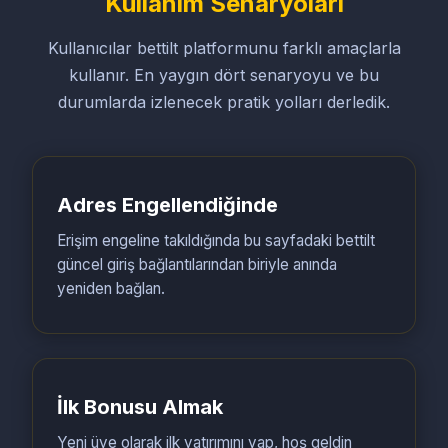
Kullanım Senaryoları
Kullanıcılar bettilt platformunu farklı amaçlarla
kullanır. En yaygın dört senaryoyu ve bu
durumlarda izlenecek pratik yolları derledik.
Adres Engellendiğinde
Erişim engeline takıldığında bu sayfadaki bettilt
güncel giriş bağlantılarından biriyle anında
yeniden bağlan.
İlk Bonusu Almak
Yeni üye olarak ilk yatırımını yap, hoş geldin