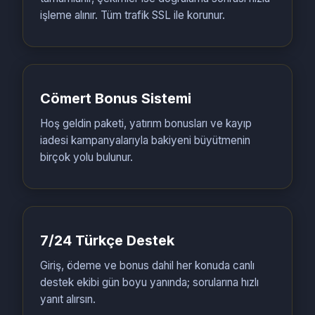
işleme alınır. Tüm trafik SSL ile korunur.
Cömert Bonus Sistemi
Hoş geldin paketi, yatırım bonusları ve kayıp
iadesi kampanyalarıyla bakiyeni büyütmenin
birçok yolu bulunur.
7/24 Türkçe Destek
Giriş, ödeme ve bonus dahil her konuda canlı
destek ekibi gün boyu yanında; sorularına hızlı
yanıt alırsın.