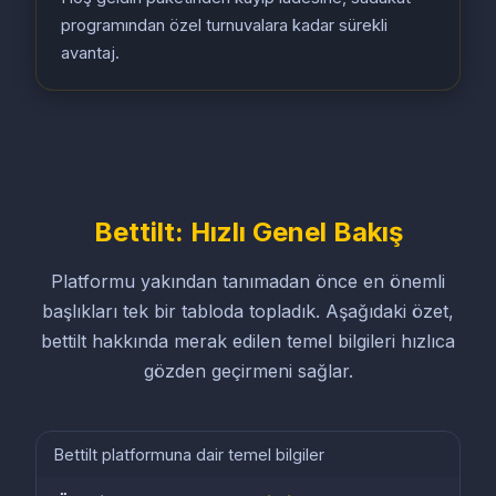
programından özel turnuvalara kadar sürekli
avantaj.
Bettilt: Hızlı Genel Bakış
Platformu yakından tanımadan önce en önemli
başlıkları tek bir tabloda topladık. Aşağıdaki özet,
bettilt hakkında merak edilen temel bilgileri hızlıca
gözden geçirmeni sağlar.
Bettilt platformuna dair temel bilgiler