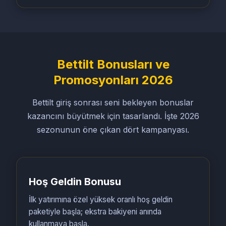
Bettilt Bonusları ve
Promosyonları 2026
Bettilt giriş sonrası seni bekleyen bonuslar
kazancını büyütmek için tasarlandı. İşte 2026
sezonunun öne çıkan dört kampanyası.
Hoş Geldin Bonusu
İlk yatırımına özel yüksek oranlı hoş geldin
paketiyle başla; ekstra bakiyeni anında
kullanmaya başla.