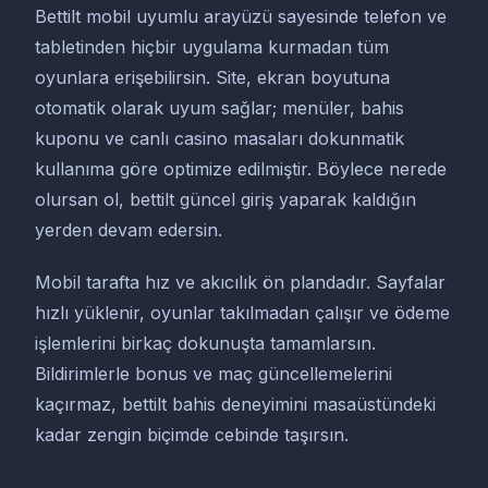
Bettilt mobil uyumlu arayüzü sayesinde telefon ve
tabletinden hiçbir uygulama kurmadan tüm
oyunlara erişebilirsin. Site, ekran boyutuna
otomatik olarak uyum sağlar; menüler, bahis
kuponu ve canlı casino masaları dokunmatik
kullanıma göre optimize edilmiştir. Böylece nerede
olursan ol, bettilt güncel giriş yaparak kaldığın
yerden devam edersin.
Mobil tarafta hız ve akıcılık ön plandadır. Sayfalar
hızlı yüklenir, oyunlar takılmadan çalışır ve ödeme
işlemlerini birkaç dokunuşta tamamlarsın.
Bildirimlerle bonus ve maç güncellemelerini
kaçırmaz, bettilt bahis deneyimini masaüstündeki
kadar zengin biçimde cebinde taşırsın.