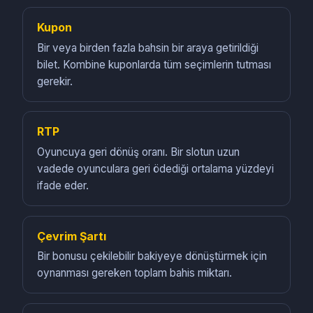
Kupon
Bir veya birden fazla bahsin bir araya getirildiği
bilet. Kombine kuponlarda tüm seçimlerin tutması
gerekir.
RTP
Oyuncuya geri dönüş oranı. Bir slotun uzun
vadede oyunculara geri ödediği ortalama yüzdeyi
ifade eder.
Çevrim Şartı
Bir bonusu çekilebilir bakiyeye dönüştürmek için
oynanması gereken toplam bahis miktarı.