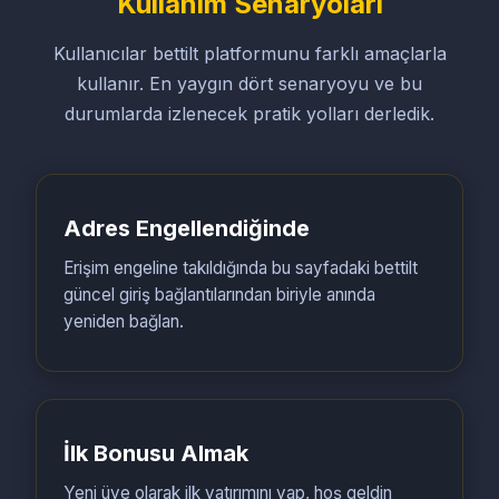
Kullanım Senaryoları
Kullanıcılar bettilt platformunu farklı amaçlarla
kullanır. En yaygın dört senaryoyu ve bu
durumlarda izlenecek pratik yolları derledik.
Adres Engellendiğinde
Erişim engeline takıldığında bu sayfadaki bettilt
güncel giriş bağlantılarından biriyle anında
yeniden bağlan.
İlk Bonusu Almak
Yeni üye olarak ilk yatırımını yap, hoş geldin