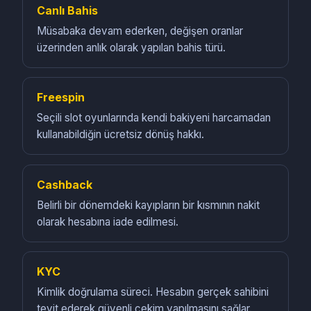
Canlı Bahis
Müsabaka devam ederken, değişen oranlar
üzerinden anlık olarak yapılan bahis türü.
Freespin
Seçili slot oyunlarında kendi bakiyeni harcamadan
kullanabildiğin ücretsiz dönüş hakkı.
Cashback
Belirli bir dönemdeki kayıpların bir kısmının nakit
olarak hesabına iade edilmesi.
KYC
Kimlik doğrulama süreci. Hesabın gerçek sahibini
teyit ederek güvenli çekim yapılmasını sağlar.