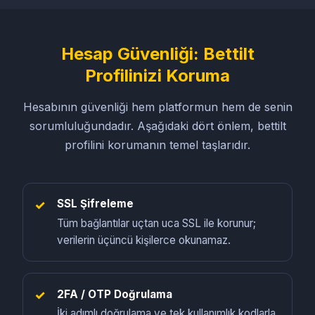
Hesap Güvenliği: Bettilt
Profilinizi Koruma
Hesabının güvenliği hem platformun hem de senin
sorumluluğundadır. Aşağıdaki dört önlem, bettilt
profilini korumanın temel taşlarıdır.
SSL Şifreleme
Tüm bağlantılar uçtan uca SSL ile korunur;
verilerin üçüncü kişilerce okunamaz.
2FA / OTP Doğrulama
İki adımlı doğrulama ve tek kullanımlık kodlarla