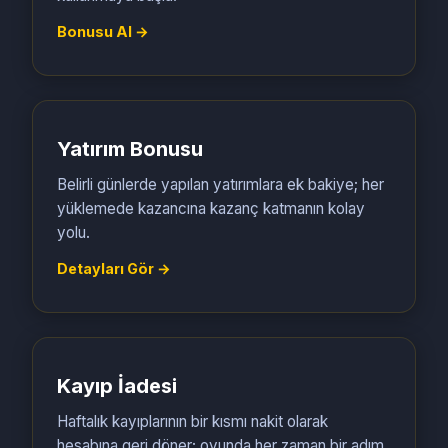
Bonusu Al →
Yatırım Bonusu
Belirli günlerde yapılan yatırımlara ek bakiye; her
yüklemede kazancına kazanç katmanın kolay
yolu.
Detayları Gör →
Kayıp İadesi
Haftalık kayıplarının bir kısmı nakit olarak
hesabına geri döner; oyunda her zaman bir adım