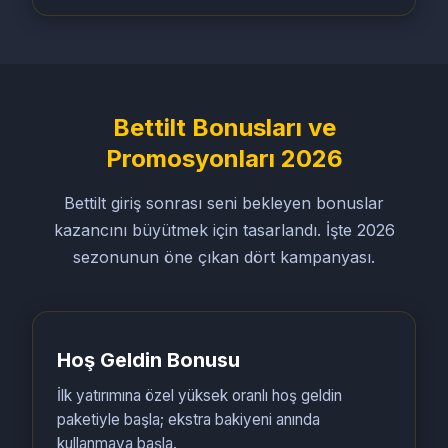
Bettilt Bonusları ve
Promosyonları 2026
Bettilt giriş sonrası seni bekleyen bonuslar
kazancını büyütmek için tasarlandı. İşte 2026
sezonunun öne çıkan dört kampanyası.
Hoş Geldin Bonusu
İlk yatırımına özel yüksek oranlı hoş geldin
paketiyle başla; ekstra bakiyeni anında
kullanmaya başla.