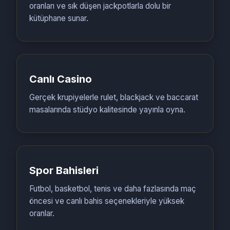
oranları ve sık düşen jackpotlarla dolu bir
kütüphane sunar.
Canlı Casino
Gerçek krupiyelerle rulet, blackjack ve baccarat
masalarında stüdyo kalitesinde yayınla oyna.
Spor Bahisleri
Futbol, basketbol, tenis ve daha fazlasında maç
öncesi ve canlı bahis seçenekleriyle yüksek
oranlar.